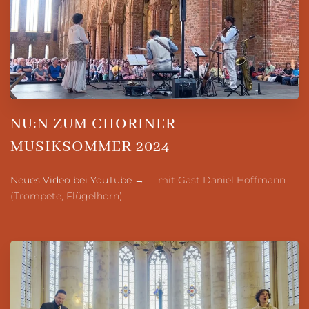
NU:N ZUM CHORINER
MUSIKSOMMER 2024
Neues Video bei YouTube →
mit Gast Daniel Hoffmann
(Trompete, Flügelhorn)