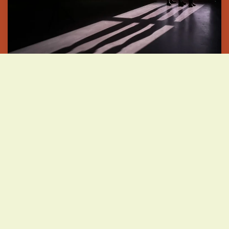
NU:N-TOUR 24
24.-28.01. Niederlande (Alkmaar, Delft, Rotterdam, Deventer,
Lichtenvoorde), 24.03. Berlin (Heilig-Kreuz-Kirche), 03.05.
Görlitz, 04.03. Dresden, 30.06. Tannroda, 06.07. Chorin, 29.11.
Bad Neustadt, 01.12. Nordhausen
TERMINE →